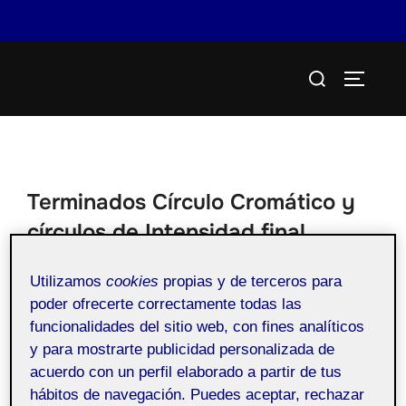
Saltar
Buscar:
al
ALTERN
contenido
Terminados Círculo Cromático y
círculos de Intensidad final
Publicado
por
Carla Castaño Maidana
en
26 octubre,
Utilizamos
cookies
propias y de terceros para
el
2022
poder ofrecerte correctamente todas las
funcionalidades del sitio web, con fines analíticos
y para mostrarte publicidad personalizada de
acuerdo con un perfil elaborado a partir de tus
Pública
hábitos de navegación. Puedes aceptar, rechazar