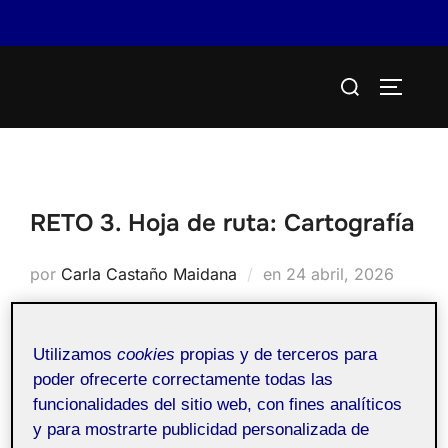
Saltar
Buscar:
al
ALTERN
contenido
RETO 3. Hoja de ruta: Cartografía
Publicado
por
Carla Castaño Maidana
en
24 abril, 2026
el
Utilizamos
cookies
propias y de terceros para
20.310 - Taller de
Pública
poder ofrecerte correctamente todas las
escultura y prácticas
funcionalidades del sitio web, con fines analíticos
espaciales - Aula 1
y para mostrarte publicidad personalizada de