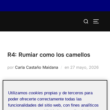
Saltar
Buscar:
al
ALTERN
contenido
R4: Rumiar como los camellos
Publicado
por
Carla Castaño Maidana
en
27 mayo, 2026
el
20.316 - Proyecto III
Pública
Utilizamos
cookies
propias y de terceros para
- Aula 1
poder ofrecerte correctamente todas las
funcionalidades del sitio web, con fines analíticos