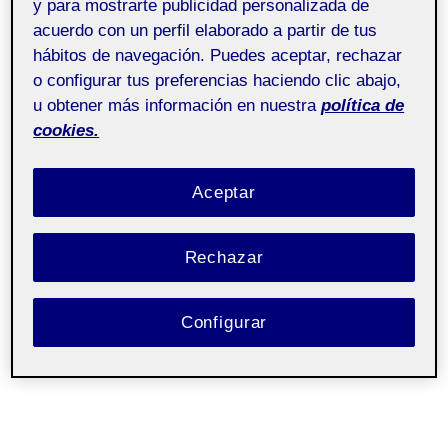
y para mostrarte publicidad personalizada de
Hola a todos!!!
acuerdo con un perfil elaborado a partir de tus
hábitos de navegación. Puedes aceptar, rechazar
Comparto este nuevo tramo del proyecto, donde
o configurar tus preferencias haciendo clic abajo,
sigo hilando decisiones, intuiciones y pequeñas
u obtener más información en nuestra
política de
acciones que dialogan con el territorio y con mi
cookies.
propia práctica.
Aceptar
Rechazar
Configurar