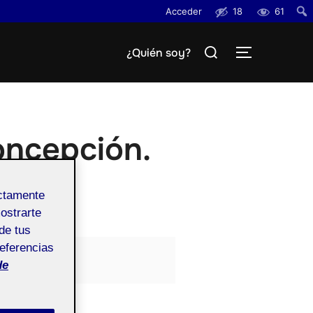
Acceder
18
61
Busc
Buscar:
¿Quién soy?
ALTERNAR
oncepción.
ectamente
mostrarte
de tus
referencias
de