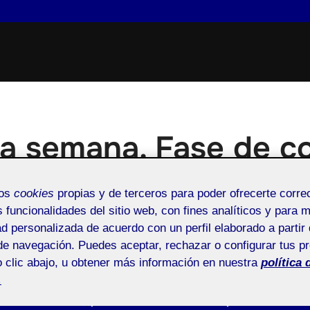
a semana. Fase de c
Publicado
mos
cookies
propias y de terceros para poder ofrecerte corr
n
28 mayo, 2026
s funcionalidades del sitio web, con fines analíticos y para 
el
ad personalizada de acuerdo con un perfil elaborado a partir 
de navegación. Puedes aceptar, rechazar o configurar tus p
prácticas espaciales - Aula 1
Pública
 clic abajo, u obtener más información en nuestra
política 
.