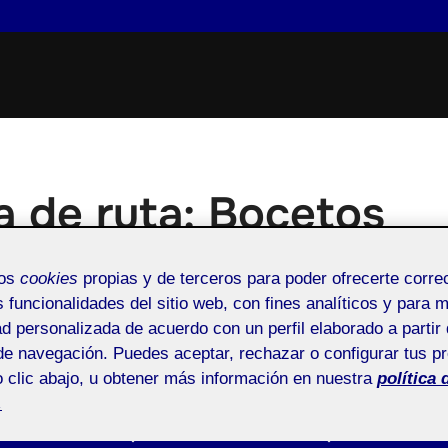
 de ruta: Bocetos
Publicado
mos
cookies
propias y de terceros para poder ofrecerte corr
n
26 abril, 2026
s funcionalidades del sitio web, con fines analíticos y para 
el
ad personalizada de acuerdo con un perfil elaborado a partir 
de navegación. Puedes aceptar, rechazar o configurar tus p
prácticas espaciales - Aula 1
Pública
 clic abajo, u obtener más información en nuestra
política 
.