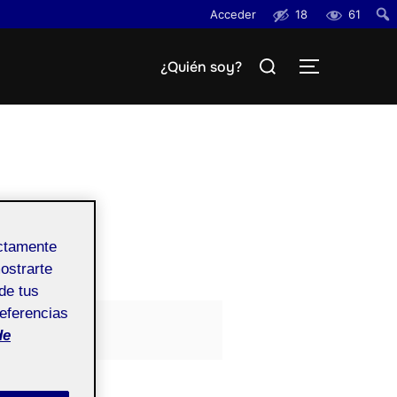
Acceder
18
61
Busc
Buscar:
¿Quién soy?
ALTERNAR
ectamente
mostrarte
de tus
referencias
de