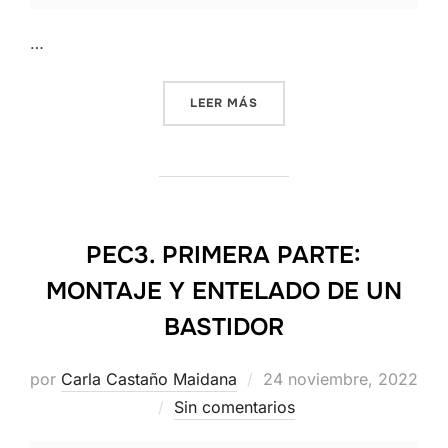
…
«PEC4-PROYECTO ACRILIC
LEER MÁS
PEC3. PRIMERA PARTE:
MONTAJE Y ENTELADO DE UN
BASTIDOR
Publicado
por
Carla Castaño Maidana
24 noviembre, 2022
el
Sin comentarios