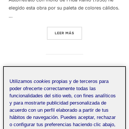
elegido esta obra por su paleta de colores cálidos.
…
«ADAPTACIÓN A UNA PALE
LEER MÁS
Entrega parcial PEC 1.
Utilizamos
cookies
propias y de terceros para
poder ofrecerte correctamente todas las
Publicado
por
Carla Castaño Maidana
17 marzo, 2023
funcionalidades del sitio web, con fines analíticos
el
Sin comentarios
y para mostrarte publicidad personalizada de
acuerdo con un perfil elaborado a partir de tus
hábitos de navegación. Puedes aceptar, rechazar
Taller de
Taller de
Taller de
Pública
o configurar tus preferencias haciendo clic abajo,
pintura y
pintura y
pintura y