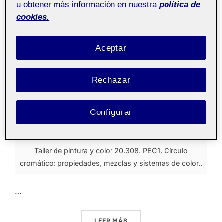
u obtener más información en nuestra
política de
color aula
color aula
color aula
cookies.
2
1
1
Aceptar
Hola a todos aquí os comparto imágenes del
trabajo que llevo hasta ahora!
Rechazar
Configurar
Taller de pintura y color 20.308. PEC1. Círculo
cromático: propiedades, mezclas y sistemas de color..
…
«ENTREGA PARCIAL PEC 1.»
LEER MÁS