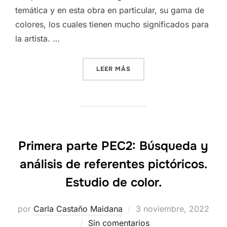
temática y en esta obra en particular, su gama de
colores, los cuales tienen mucho significados para
la artista. …
«SEGUNDA PARTE PEC2: IN
LEER MÁS
Primera parte PEC2: Búsqueda y
análisis de referentes pictóricos.
Estudio de color.
Publicado
por
Carla Castaño Maidana
3 noviembre, 2022
el
Sin comentarios