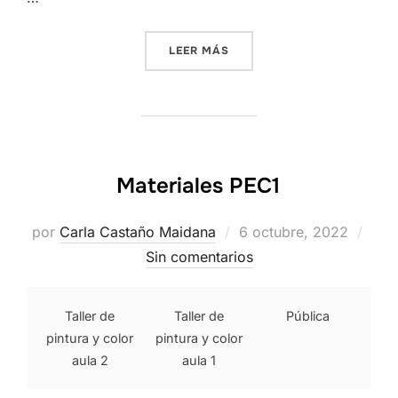
«CIRCULO CROMATICO DE S
LEER MÁS
Materiales PEC1
Publicado
por
Carla Castaño Maidana
6 octubre, 2022
el
Sin comentarios
Taller de
Taller de
Pública
pintura y color
pintura y color
aula 2
aula 1