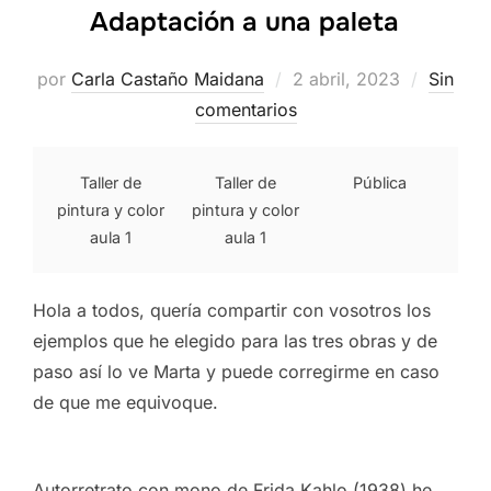
Adaptación a una paleta
Publicado
por
Carla Castaño Maidana
2 abril, 2023
Sin
el
comentarios
Taller de
Taller de
Pública
pintura y color
pintura y color
aula 1
aula 1
Hola a todos, quería compartir con vosotros los
ejemplos que he elegido para las tres obras y de
paso así lo ve Marta y puede corregirme en caso
de que me equivoque.
Autorretrato con mono de Frida Kahlo (1938) he